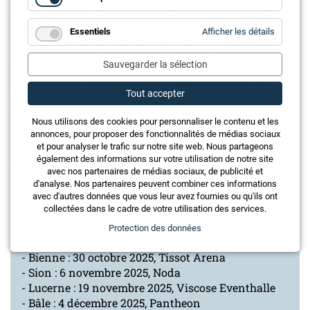
Statistiq
Nous pourrons répondre à cette question après les
premières éditions ;-).
for
Essentiels
Afficher les détails
Essentie
Qu'est-ce qui te plaît le plus dans le concept des
Innovation Days Tours ?
Sauvegarder la sélection
J’apprécie particulièrement le fait que, grâce à ce
Tout accepter
concept, nous allions ensemble avec nos partenaires à
la rencontre des clients dans leurs régions et que nous
Nous utilisons des cookies pour personnaliser le contenu et les
leur offrions la possibilité d’échanger avec nous,
annonces, pour proposer des fonctionnalités de médias sociaux
fabricants, dans une atmosphère agréable et de
et pour analyser le trafic sur notre site web. Nous partageons
également des informations sur votre utilisation de notre site
s’informer de manière approfondie.
avec nos partenaires de médias sociaux, de publicité et
d'analyse. Nos partenaires peuvent combiner ces informations
Feller Innovation Days 2025 – en bref
avec d'autres données que vous leur avez fournies ou qu'ils ont
collectées dans le cadre de votre utilisation des services.
Lieux & dates :
Protection des données
- Genève : 23 octobre 2025, Ramada Encore
- Bienne : 30 octobre 2025, Tissot Arena
- Sion : 6 novembre 2025, Noda
- Lucerne : 19 novembre 2025, Viscose Eventhalle
- Bâle : 4 décembre 2025, Pantheon