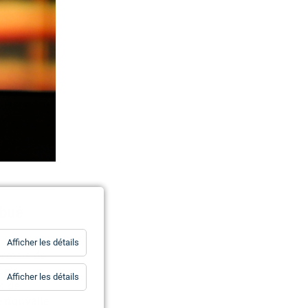
ibué
for
Afficher les détails
Statistiques
sormais de
Cela
for
Afficher les détails
t de
Essentiels
e nouvelle