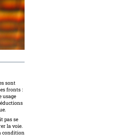
es sont
es fronts :
le usage
 réductions
ue.
it pas se
er la voie.
 à condition