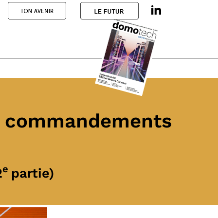
eaux commandements
e
2
partie)