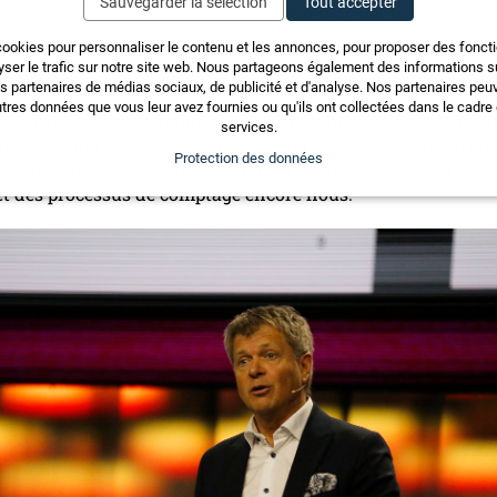
Sauvegarder la sélection
Tout accepter
Nous devons pouvoir alimenter le réseau de manière intellig
t. »
cookies pour personnaliser le contenu et les annonces, pour proposer des fonct
yser le trafic sur notre site web. Nous partageons également des informations sur
 design du marché de l’électricité est en cours d’élaborati
os partenaires de médias sociaux, de publicité et d'analyse. Nos partenaires pe
rification horaire pour mieux inciter à la consommation loca
tres données que vous leur avez fournies ou qu'ils ont collectées dans le cadre d
décentralisé. Les communautés énergétiques (RCP – Regro
services.
nsommation propre ou les communautés immobiliaires) en 
Protection des données
nce, mais restent entravées par des rigidités techniques (rés
et des processus de comptage encore flous.