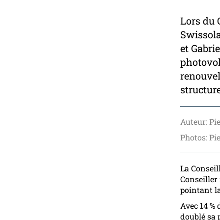
Lors du 
Swissola
et Gabrie
photovol
renouvela
structure
Auteur: Pi
Photos: Pi
La Conseil
Conseiller
pointant l
Avec 14 % d
doublé sa 