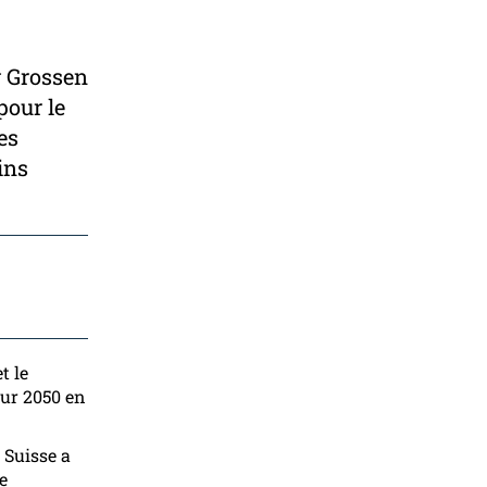
g Grossen
pour le
es
ins
t le
sur 2050 en
 Suisse a
e