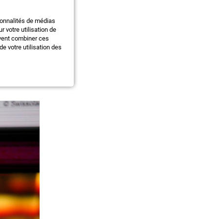
ente et au
ionnalités de médias
 votre utilisation de
on, misant
uvent combiner ces
le et au
e votre utilisation des
upement
sont les
eaux