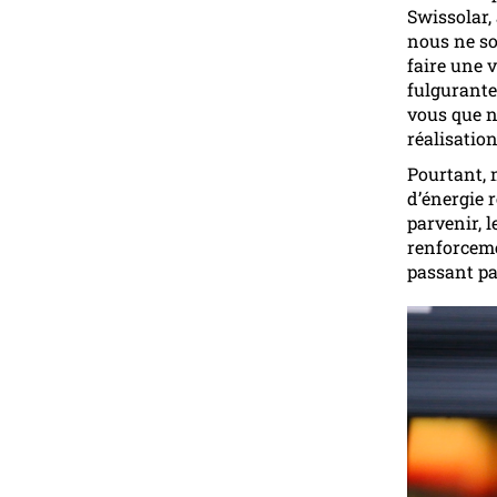
Swissolar,
nous ne so
faire une 
fulgurante 
vous que n
réalisation
Pourtant, 
d’énergie 
parvenir, l
renforceme
passant par