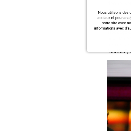
donne : « 
bon momen
Nous utilisons des 
sociaux et pour anal
Un nouveau
notre site avec n
sur une ta
informations avec d'au
stockage 
pour la co
fers de la
“Muffen”) 