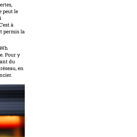
ertes,
 peut le
i
C’est à
t permis la
 TWh
e. Pour y
lant du
 réseau, en
ncier.