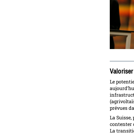
Valorise
Le potentie
aujourd’hui
infrastruc
(agrivolta
prévues da
La Suisse, 
contenter d
La transiti