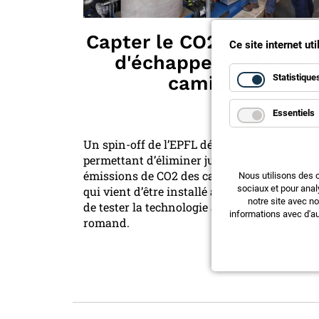
Capter le CO2 dans le p
Ce site internet ut
d'échappement des
Statistique
camions
Essentiels
Un spin-off de l’EPFL développe un système
permettant d’éliminer jusqu’à 90% des
émissions de CO2 des camions. Le prototype
Nous utilisons des 
sociaux et pour anal
qui vient d’être installé à Tolochenaz, perme
notre site avec n
de tester la technologie avec un transporte
informations avec d'au
romand.