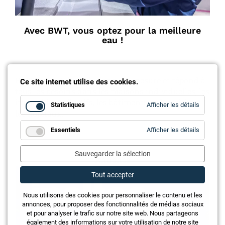
Avec BWT, vous optez pour la meilleure
eau !
BWT fournit des solutions sur mesure et répond à
Ce site internet utilise des cookies.
tous les besoins dans les maisons individuelles, les
immeubles collectifs, les bâtiments industriels et
for
Statistiques
Afficher les détails
Statistiq
les hôpitaux.
for
Essentiels
Afficher les détails
Essentie
Sauvegarder la sélection
Annonce
Tout accepter
Nous utilisons des cookies pour personnaliser le contenu et les
annonces, pour proposer des fonctionnalités de médias sociaux
et pour analyser le trafic sur notre site web. Nous partageons
également des informations sur votre utilisation de notre site