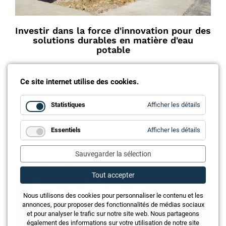
Investir dans la force d'innovation pour des
solutions durables en matière d'eau
potable
Ce site internet utilise des cookies.
Des solutions durables et orientées vers l'avenir
qui font circuler efficacement l'eau dans les
for
Statistiques
Afficher les détails
Statistiq
bâtiments.
for
Essentiels
Afficher les détails
Essentie
Sauvegarder la sélection
Annonce
Tout accepter
Nous utilisons des cookies pour personnaliser le contenu et les
annonces, pour proposer des fonctionnalités de médias sociaux
et pour analyser le trafic sur notre site web. Nous partageons
également des informations sur votre utilisation de notre site