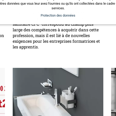
avec les autres. De plus, il faut une dose de
tres données que vous leur avez fournies ou qu'ils ont collectées dans le cadre d
de
te
ténacité de part et d'autre pour qu'un
services.
apprentissage professionnel réussisse. Le
Protection des données
plan de formation révisé "Installateur/trice
sanitaire CFC" correspond au champ plus
large des compétences à acquérir dans cette
on
profession, mais il est lié à de nouvelles
exigences pour les entreprises formatrices et
les apprentis.