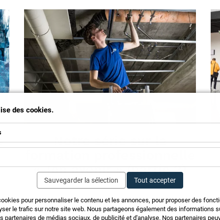
ilise des cookies.
s
s
Notre série sur la
formation professionnelle
« Ton avenir » (partie 2)
Sauvegarder la sélection
Tout accepter
Le
cookies pour personnaliser le contenu et les annonces, pour proposer des fonct
av
yser le trafic sur notre site web. Nous partageons également des informations sur
Faire un stage signifie se familiariser les uns
sa
os partenaires de médias sociaux, de publicité et d'analyse. Nos partenaires pe