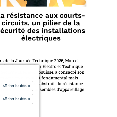
a résistance aux courts-
circuits, un pilier de la
écurité des installations
électriques
rs de la Journée Technique 2025, Marcel
hellenberg, Ingénieur Électro et Technique
 Sécurité chez electrosuisse, a consacré son
tervention à un sujet fondamental mais
uvent perçu comme abstrait : la résistance
for
Afficher les détails
 court-circuit des ensembles d’appareillage
Statistiques
sse tension.
for
Afficher les détails
Essentiels