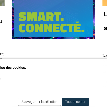
L
u
s
re,
Lo
le
Sc
té
de
ilise des cookies.
e
in
so
s
au
ba
Sauvegarder la sélection
Tout accepter