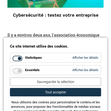
Cybersécurité : testez votre entreprise
Il y a environ deux ans, l'association économique
SUISSEDIGITAL a lancé un test de cybersécurité
afin de sensibiliser le public aux dangers du
Ce site internet utilise des cookies.
cyberespace. En complément, un test
spécifiquement adapté aux besoins des PME vient
for
Statistiques
Afficher les détails
Statistiq
d'être développé. Le nouveau test est dès à présent
disponible en ligne.
for
Essentiels
Afficher les détails
Essentie
Sauvegarder la sélection
Annonce
Tout accepter
Nous utilisons des cookies pour personnaliser le contenu et les
annonces, pour proposer des fonctionnalités de médias sociaux