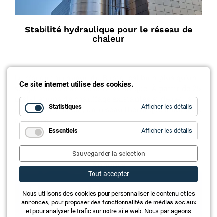
Stabilité hydraulique pour le réseau de
chaleur
Le réseau thermique du Birstal est bien plus qu’un
Ce site internet utilise des cookies.
simple modèle de réussite technique. À partir de 25
installations de chauffage existantes et de petits
for
Statistiques
Afficher les détails
réseaux de chaleur, un réseau thermique ambitieux
Statistiq
a été créé.
for
Essentiels
Afficher les détails
Essentie
Sauvegarder la sélection
Annonce
Tout accepter
Nous utilisons des cookies pour personnaliser le contenu et les
annonces, pour proposer des fonctionnalités de médias sociaux
et pour analyser le trafic sur notre site web. Nous partageons