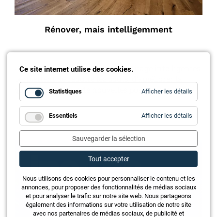
Rénover, mais intelligemment
Comment des rénovations d’éclairage intelligentes
Ce site internet utilise des cookies.
permettent de réduire les coûts, d’améliorer la
qualité et d’ouvrir de nouvelles possibilités.
for
Statistiques
Afficher les détails
Statistiq
for
Essentiels
Afficher les détails
Essentie
Annonce
Sauvegarder la sélection
Tout accepter
Nous utilisons des cookies pour personnaliser le contenu et les
annonces, pour proposer des fonctionnalités de médias sociaux
et pour analyser le trafic sur notre site web. Nous partageons
également des informations sur votre utilisation de notre site
avec nos partenaires de médias sociaux, de publicité et