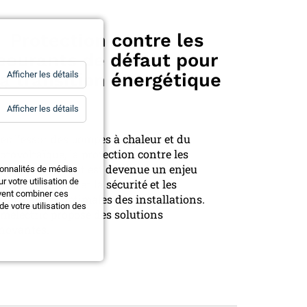
Protection contre les
courants de défaut pour
for
Afficher les détails
la transition énergétique
Statistiques
for
Afficher les détails
Essentiels
ec l'essor des pompes à chaleur et du
otovoltaïque, la protection contre les
urants de défaut est devenue un enjeu
ionnalités de médias
 votre utilisation de
ucial pour assurer la sécurité et les
uvent combiner ces
rformances optimales des installations.
e votre utilisation des
melectric propose des solutions
novantes.