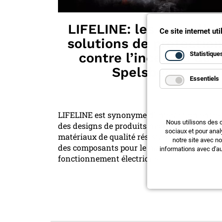
LIFELINE: les nouvelles
Ce site internet ut
solutions de protection
Statistique
contre l’incendie de
Spelsberg
Essentiels
LIFELINE est synonyme d'interaction entre
Nous utilisons des 
des designs de produits modernes avec des
sociaux et pour anal
matériaux de qualité résistants à l'incendie
notre site avec n
des composants pour le maintien du
informations avec d'au
fonctionnement électrique.