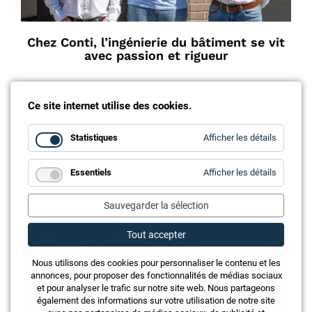
Chez Conti, l’ingénierie du bâtiment se vit
avec passion et rigueur
Ce site internet utilise des cookies.
Entreprise indépendante implantée à Versoix,
Conti & Associés Ingénieurs SA s’engage
for
Statistiques
Afficher les détails
pleinement dans la transition énergétique.
Statistiq
for
Essentiels
Afficher les détails
Essentie
Annonce
Sauvegarder la sélection
Tout accepter
Nous utilisons des cookies pour personnaliser le contenu et les
annonces, pour proposer des fonctionnalités de médias sociaux
et pour analyser le trafic sur notre site web. Nous partageons
également des informations sur votre utilisation de notre site