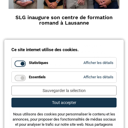
SLG inaugure son centre de formation
romand à Lausanne
Le 25 juin dernier, l’Association Suisse pour
Ce site internet utilise des cookies.
l’Éclairage (SLG) a inauguré son tout nouveau
centre de formation à Lausanne, route d’Oron 2.
for
Statistiques
Afficher les détails
Cette journée portes ouvertes a réuni de nombreux
Statistiq
acteurs.
for
Essentiels
Afficher les détails
Essentie
Sauvegarder la sélection
Annonce
Tout accepter
Nous utilisons des cookies pour personnaliser le contenu et les
annonces, pour proposer des fonctionnalités de médias sociaux
et pour analyser le trafic sur notre site web. Nous partageons