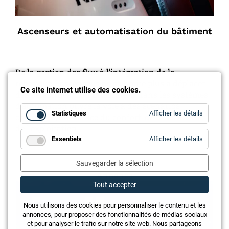
Ascenseurs et automatisation du bâtiment
De la gestion des flux à l’intégration de la
robotique, l’ascenseur ne se limite plus à déplacer
Ce site internet utilise des cookies.
des personnes. Son intégration dans les systèmes
d’automation ouvre la voie à des scénarios
for
Statistiques
Afficher les détails
complexes, au service du confort, de la sécurité et
Statistiq
de l’exploitation.
for
Essentiels
Afficher les détails
Essentie
Sauvegarder la sélection
Annonce
Tout accepter
Nous utilisons des cookies pour personnaliser le contenu et les
annonces, pour proposer des fonctionnalités de médias sociaux
et pour analyser le trafic sur notre site web. Nous partageons