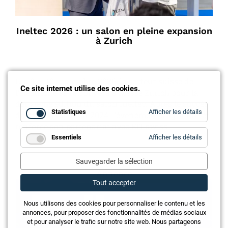
Ineltec 2026 : un salon en pleine expansion
à Zurich
Les 9 et 10 septembre 2026, le secteur suisse de
Ce site internet utilise des cookies.
l’électricité se retrouvera à Messe Zürich pour la
deuxième édition du salon ineltec. Après le succès
for
Statistiques
Afficher les détails
du relancement en 2024, l’événement s’agrandit et
Statistiq
renforce son partenariat avec EIT.swiss.
for
Essentiels
Afficher les détails
Essentie
Sauvegarder la sélection
Annonce
Tout accepter
Nous utilisons des cookies pour personnaliser le contenu et les
annonces, pour proposer des fonctionnalités de médias sociaux
et pour analyser le trafic sur notre site web. Nous partageons