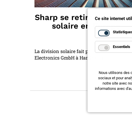
Sharp se retire du marc
Ce site internet ut
solaire en Europe
Statistique
Essentiels
La division solaire fait partie de Sharp
Electronics GmbH à Hambourg.
Nous utilisons des 
sociaux et pour anal
notre site avec n
informations avec d'au