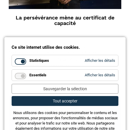
La persévérance mène au certificat de
capacité
Après avoir suivi une formation d’aide en
Ce site internet utilise des cookies.
ferblanterie AFP, Noe Gehr a immédiatement
franchi une nouvelle étape et commencé un
for
Statistiques
Afficher les détails
Statistiq
apprentissage CFC raccourci.
for
Essentiels
Afficher les détails
Essentie
Sauvegarder la sélection
Annonce
Tout accepter
Nous utilisons des cookies pour personnaliser le contenu et les
annonces, pour proposer des fonctionnalités de médias sociaux
et pour analyser le trafic sur notre site web. Nous partageons
également des informations sur votre utilisation de notre site