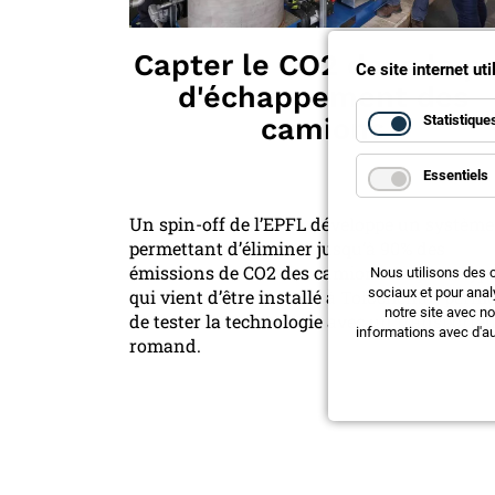
Capter le CO2 dans le p
Ce site internet ut
d'échappement des
Statistique
camions
Essentiels
Un spin-off de l’EPFL développe un système
permettant d’éliminer jusqu’à 90% des
émissions de CO2 des camions. Le prototype
Nous utilisons des 
sociaux et pour anal
qui vient d’être installé à Tolochenaz, perme
notre site avec n
de tester la technologie avec un transporte
informations avec d'au
romand.