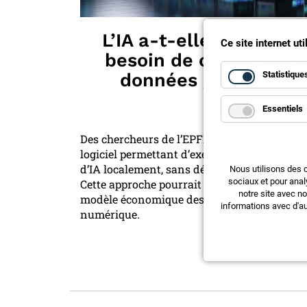
L’IA a-t-elle vraiment
Ce site internet ut
besoin de centres de
Statistique
données géants ?
Essentiels
Des chercheurs de l’EPFL ont développé un
logiciel permettant d’exécuter des modèles
d’IA localement, sans dépendre du cloud.
Nous utilisons des 
sociaux et pour anal
Cette approche pourrait rebattre les cartes 
notre site avec n
modèle économique des géants du
informations avec d'au
numérique.