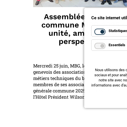
Assemblée Générale
Ce site internet ut
commune MBG 2025 :
Statistique
unité, ambition et
perspectives
Essentiels
Mercredi 25 juin, MBG, le groupement
Nous utilisons des 
genevois des associations faîtières des
sociaux et pour anal
métiers techniques du bâtiment, a convié le
notre site avec n
membres de ses associations à l’Assemblée
informations avec d'au
générale commune 2025, qui s’est tenue à
l’Hôtel Président Wilson.