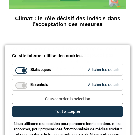
Climat : le rôle décisif des indécis dans
l’acceptation des mesures
Une étude européenne de grande ampleur montre
que les politiques climatiques ne se jouent pas
Ce site internet utilise des cookies.
uniquement entre partisans et opposants. Une
large frange d’indécis pourrait faire basculer les
for
Statistiques
Afficher les détails
Statistiq
majorités selon la manière dont les mesures sont
formulées.
for
Essentiels
Afficher les détails
Essentie
Sauvegarder la sélection
Annonce
Tout accepter
Nous utilisons des cookies pour personnaliser le contenu et les
annonces, pour proposer des fonctionnalités de médias sociaux
et pour analyser le trafic sur notre site web. Nous partageons