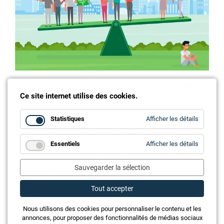
Climat : le rôle décisif des indécis dans
l’acceptation des mesures
Ce site internet utilise des cookies.
for
Statistiques
Afficher les détails
Statistiq
Une étude européenne de grande ampleur montre
for
Essentiels
Afficher les détails
que les politiques climatiques ne se jouent pas
Essentie
uniquement entre partisans et opposants. Une
large frange d’indécis pourrait faire basculer les
Sauvegarder la sélection
majorités selon la manière dont les mesures sont
Tout accepter
formulées.
Nous utilisons des cookies pour personnaliser le contenu et les
annonces, pour proposer des fonctionnalités de médias sociaux