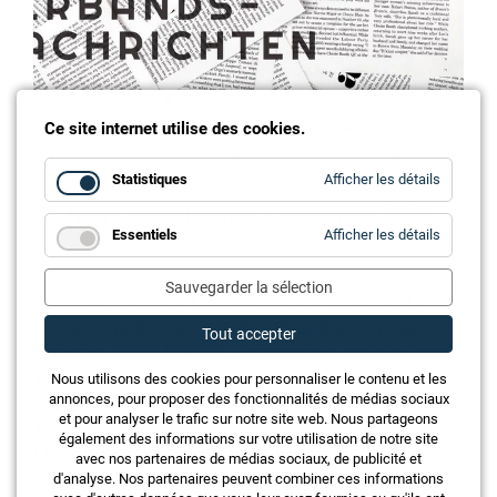
Ce site internet utilise des cookies.
for
Statistiques
Afficher les détails
Statistiq
News associations – décembre 2022
for
Essentiels
Afficher les détails
Essentie
Sauvegarder la sélection
Eev/aae _ Content Marketing pour une grande
efficacité publicitaire / GNI _ Planification des
Tout accepter
activités 2023 / MMTS _ Orientation conséquente
vers des processus allégés / FVB _ Un bon éclairage
Nous utilisons des cookies pour personnaliser le contenu et les
grâce à une installation professionnelle / SLG _
annonces, pour proposer des fonctionnalités de médias sociaux
et pour analyser le trafic sur notre site web. Nous partageons
Tout n'est pas encore terminé avec le passage aux
également des informations sur votre utilisation de notre site
LED / KNX Swiss _ Guide Secure en ligne
avec nos partenaires de médias sociaux, de publicité et
/ Swissolar _ Nouveaux plans de formation
d'analyse. Nos partenaires peuvent combiner ces informations