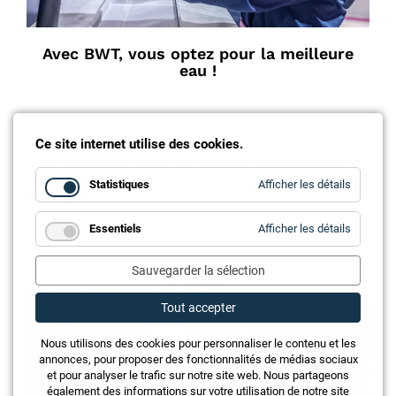
Avec BWT, vous optez pour la meilleure
eau !
BWT fournit des solutions sur mesure et répond à
Ce site internet utilise des cookies.
tous les besoins dans les maisons individuelles, les
immeubles collectifs, les bâtiments industriels et
for
Statistiques
Afficher les détails
Statistiq
les hôpitaux.
for
Essentiels
Afficher les détails
Essentie
Sauvegarder la sélection
Annonce
Tout accepter
Nous utilisons des cookies pour personnaliser le contenu et les
annonces, pour proposer des fonctionnalités de médias sociaux
et pour analyser le trafic sur notre site web. Nous partageons
également des informations sur votre utilisation de notre site