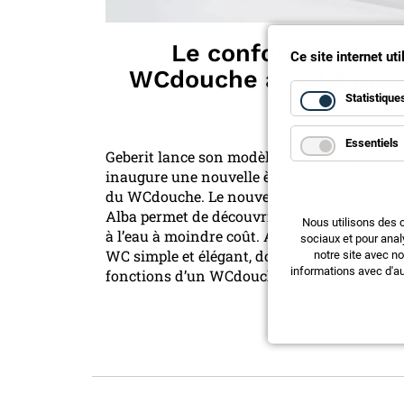
Le confort d’un
Ce site internet ut
WCdouche à petit prix
Statistique
Essentiels
Geberit lance son modèle AquaClean Alba e
inaugure une nouvelle ère dans le domaine
du WCdouche. Le nouveau Geberit AquaCle
Alba permet de découvrir le confort du lava
Nous utilisons des 
à l’eau à moindre coût. AquaClean Alba est
sociaux et pour anal
WC simple et élégant, doté des principales
notre site avec n
informations avec d'au
fonctions d’un WCdouche Geberit.