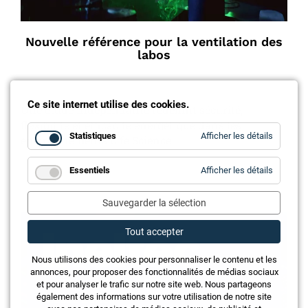
Nouvelle référence pour la ventilation des
labos
Ce site internet utilise des cookies.
Une étude indépendante redéfinit sécurité,
flexibilité et efficacité énergétique dans les
for
Statistiques
Afficher les détails
environnements Life Science.
Statistiq
for
Essentiels
Afficher les détails
Essentie
Annonce
Sauvegarder la sélection
Tout accepter
Nous utilisons des cookies pour personnaliser le contenu et les
annonces, pour proposer des fonctionnalités de médias sociaux
et pour analyser le trafic sur notre site web. Nous partageons
également des informations sur votre utilisation de notre site