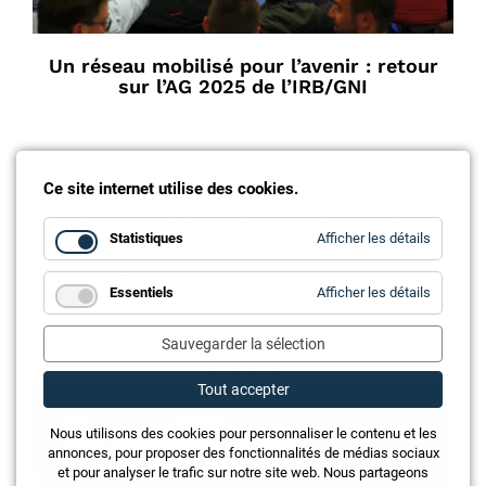
Un réseau mobilisé pour l’avenir : retour
sur l’AG 2025 de l’IRB/GNI
La 29e assemblée générale de l’Initiative Réseau
Ce site internet utilise des cookies.
Bâtiment (IRB/GNI) a été marquée par un
programme riche, articulé autour de la thématique
for
Statistiques
Afficher les détails
de la gestion des données et de la relève
Statistiq
professionnelle.
for
Essentiels
Afficher les détails
Essentie
Sauvegarder la sélection
Annonce
Tout accepter
Nous utilisons des cookies pour personnaliser le contenu et les
annonces, pour proposer des fonctionnalités de médias sociaux
et pour analyser le trafic sur notre site web. Nous partageons