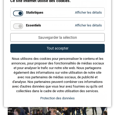
Ce site internet utilise des cookies.
for
Statistiques
Afficher les détails
Statistiq
Maîtrise des coûts et de l'énergie
for
Essentiels
Afficher les détails
Essentie
Sauvegarder la sélection
La Suisse compte environ 2,3 millions de bâtiments
Tout accepter
sur l'ensemble de son territoire. L'efficacité
énergétique est absente de plus de la moitié.
Nous utilisons des cookies pour personnaliser le contenu et les
annonces, pour proposer des fonctionnalités de médias sociaux
et pour analyser le trafic sur notre site web. Nous partageons
également des informations sur votre utilisation de notre site
avec nos partenaires de médias sociaux, de publicité et
d'analyse. Nos partenaires peuvent combiner ces informations
avec d'autres données que vous leur avez fournies ou qu'ils ont
collectées dans le cadre de votre utilisation des services.
Protection des données