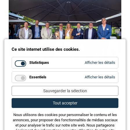
Ce site internet utilise des cookies.
for
Statistiques
Afficher les détails
Statistiq
for
Essentiels
Afficher les détails
Essentie
Genève: Assemblée Générale commune
MBG
Sauvegarder la sélection
Tout accepter
Le 3 juin dernier, l’Hôtel Président Wilson a
Nous utilisons des cookies pour personnaliser le contenu et les
accueilli la partie publique de l’assemblée générale
annonces, pour proposer des fonctionnalités de médias sociaux
commune du Groupement des métiers du bâtiment
et pour analyser le trafic sur notre site web. Nous partageons
de Genève (MBG).