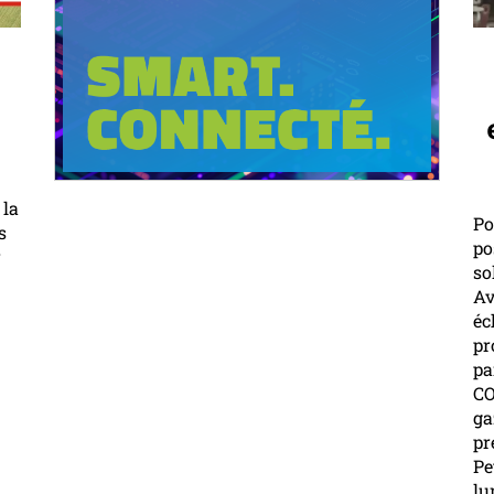
 la
Po
s
po
r
so
Av
éc
pr
pa
C
ga
pr
Pe
lu