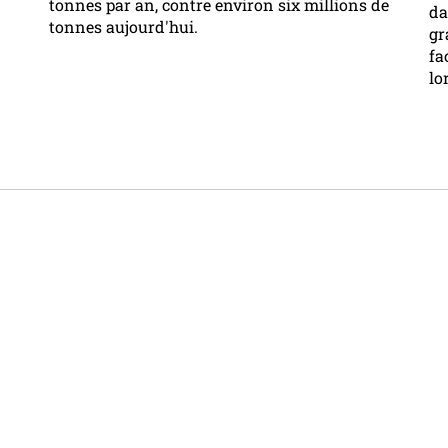
tonnes par an, contre environ six millions de
da
tonnes aujourd'hui.
gr
fa
lo