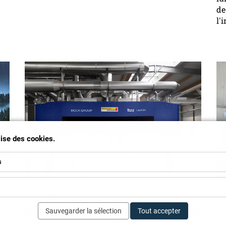
de
l'
ilise des cookies.
s
Premier four tunnel
C
électrique au monde chez
Sauvegarder la sélection
Tout accepter
:
Laufen