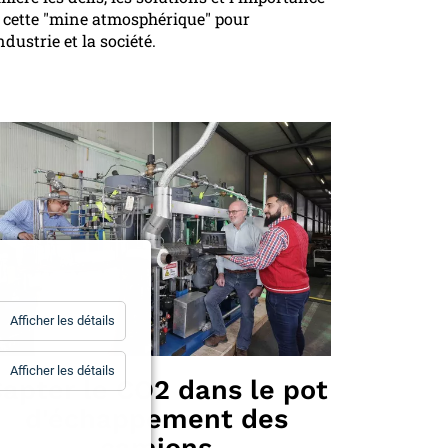
 cette "mine atmosphérique" pour
industrie et la société.
for
Afficher les détails
Statistiques
for
Afficher les détails
apter le CO2 dans le pot
Essentiels
d'échappement des
camions