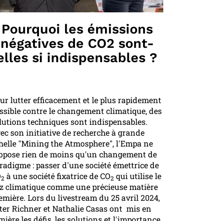
Pourquoi les émissions
négatives de CO2 sont-
elles si indispensables ?
ur lutter efficacement et le plus rapidement
ssible contre le changement climatique, des
lutions techniques sont indispensables.
ec son initiative de recherche à grande
helle "Mining the Atmosphere", l'Empa ne
opose rien de moins qu'un changement de
radigme : passer d'une société émettrice de
O
à une société fixatrice de CO
qui utilise le
2
2
z climatique comme une précieuse matière
emière. Lors du livestream du 25 avril 2024,
ter Richner et Nathalie Casas ont mis en
mière les défis, les solutions et l'importance