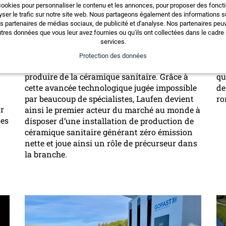
cookies pour personnaliser le contenu et les annonces, pour proposer des fonct
e
yser le trafic sur notre site web. Nous partageons également des informations sur
os partenaires de médias sociaux, de publicité et d'analyse. Nos partenaires pe
e
tres données que vous leur avez fournies ou qu'ils ont collectées dans le cadre d
Laufen, le fabricant suisse de céramique
Un
services.
sanitaire, a mis en service le tout premier four
pe
Protection des données
tunnel électrique au monde permettant de
ém
produire de la céramique sanitaire. Grâce à
qu
cette avancée technologique jugée impossible
de
par beaucoup de spécialistes, Laufen devient
ro
ur
ainsi le premier acteur du marché au monde à
des
disposer d’une installation de production de
céramique sanitaire générant zéro émission
nette et joue ainsi un rôle de précurseur dans
la branche.