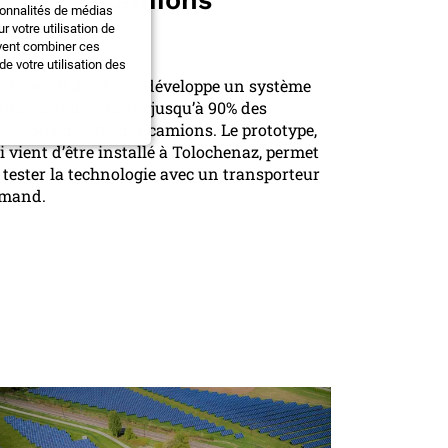
ionnalités de médias
 votre utilisation de
uvent combiner ces
e votre utilisation des
 spin-off de l’EPFL développe un système
rmettant d’éliminer jusqu’à 90% des
issions de CO2 des camions. Le prototype,
i vient d’être installé à Tolochenaz, permet
 tester la technologie avec un transporteur
mand.