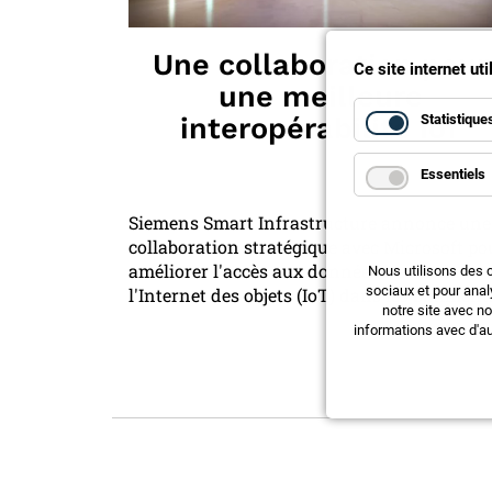
Une collaboration pour
Ce site internet ut
une meilleure
Statistique
interopérabilité IoT
Essentiels
Siemens Smart Infrastructure annonce une
collaboration stratégique avec Microsoft po
améliorer l'accès aux données issues de
Nous utilisons des 
sociaux et pour anal
l'Internet des objets (IoT) dans les bâtiment
notre site avec n
informations avec d'au