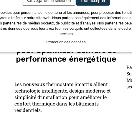
Sauvegarder la sélection
Tout accepter
cookies pour personnaliser le contenu et les annonces, pour proposer des fonct
yser le trafic sur notre site web. Nous partageons également des informations sur
os partenaires de médias sociaux, de publicité et d'analyse. Nos partenaires pe
tres données que vous leur avez fournies ou qu'ils ont collectées dans le cadre d
Uponor lance de
services.
nouveaux thermostats
Protection des données
pour optimiser confort et
performance énergétique
Pa
Sa
Ma
Les nouveaux thermostats Smatrix allient
se
technologie intelligente, design moderne et
simplicité d’installation pour améliorer le
confort thermique dans les bâtiments
résidentiels.