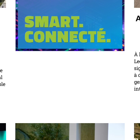
A
À 
Le
si
ue
à 
al
ge
ble
in