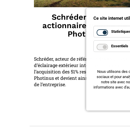
Schréder devient
Ce site internet ut
actionnaire unique de
Statistique
Photinus
Essentiels
Schréder, acteur de référence des solutions
d’éclairage extérieur intelligent, annonce
l’acquisition des 51% restants du capital de
Nous utilisons des 
sociaux et pour anal
Photinus et devient ainsi l’unique actionna
notre site avec n
de l’entreprise.
informations avec d'au