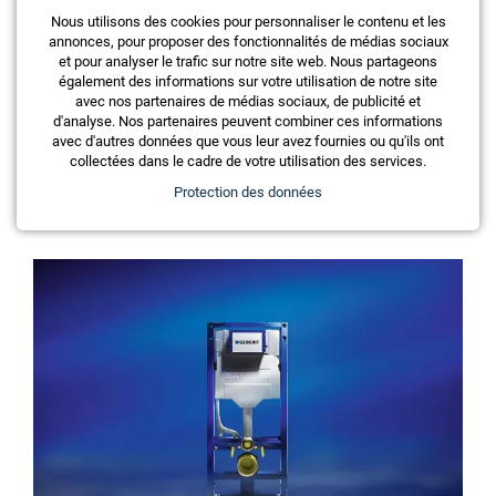
Votre créativité, notre mise en œuvre
Nous utilisons des cookies pour personnaliser le contenu et les
annonces, pour proposer des fonctionnalités de médias sociaux
et pour analyser le trafic sur notre site web. Nous partageons
également des informations sur votre utilisation de notre site
Que ce soit un immeuble ultramoderne à Zurich ou
avec nos partenaires de médias sociaux, de publicité et
un chalet rustique dans le Valais, les nouvelles
d'analyse. Nos partenaires peuvent combiner ces informations
cabines d’AS Ascenseurs s’intègrent parfaitement
avec d'autres données que vous leur avez fournies ou qu'ils ont
collectées dans le cadre de votre utilisation des services.
à tous les projets.
Protection des données