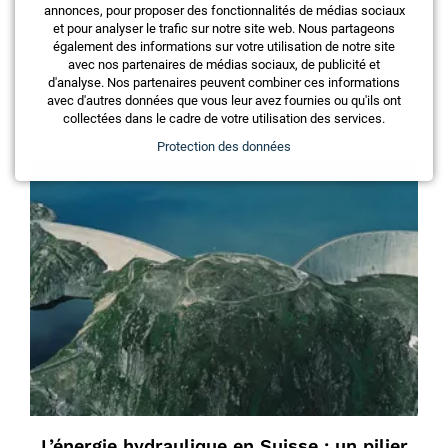
Agreements (PPAs) et les solutions de stockage se
annonces, pour proposer des fonctionnalités de médias sociaux
et pour analyser le trafic sur notre site web. Nous partageons
profilent comme des leviers stratégiques pour
également des informations sur votre utilisation de notre site
assurer la stabilité du réseau et la valorisation de
avec nos partenaires de médias sociaux, de publicité et
l’énergie solaire.
d'analyse. Nos partenaires peuvent combiner ces informations
avec d'autres données que vous leur avez fournies ou qu'ils ont
collectées dans le cadre de votre utilisation des services.
Protection des données
L’énergie hydraulique en Suisse : un pilier