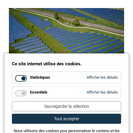
Ce site internet utilise des cookies.
for
Statistiques
Afficher les détails
Statistiq
for
Essentiels
Afficher les détails
les défis d’un nouveau paradigme
Essentie
énergétique
Sauvegarder la sélection
Tout accepter
Alors que la Suisse poursuit son virage vers les
énergies renouvelables, les Power Purchase
Nous utilisons des cookies pour personnaliser le contenu et les