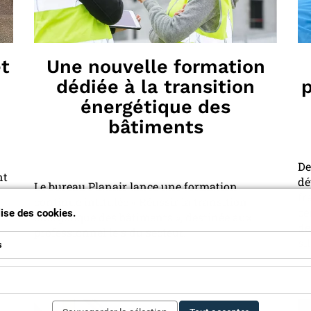
et
Une nouvelle formation
dédiée à la transition
p
énergétique des
bâtiments
De
nt
dé
Le bureau Planair lance une formation
fr
continue intitulée « Réussir la transition
ce
ilise des cookies.
énergétique des bâtiments », destinée aux
de
professionnel·le·s du secteur.
si
s