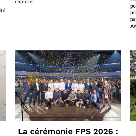
chantier.
po
ité
pr
pa
Aw
d
La cérémonie FPS 2026 :