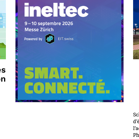
es
on
Sc
d’
l’
Ph