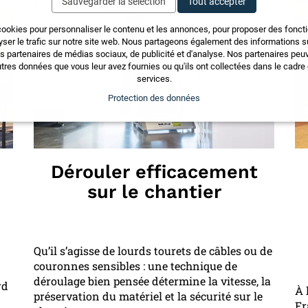
Sauvegarder la sélection
Tout accepter
cookies pour personnaliser le contenu et les annonces, pour proposer des fonct
yser le trafic sur notre site web. Nous partageons également des informations sur
os partenaires de médias sociaux, de publicité et d'analyse. Nos partenaires pe
tres données que vous leur avez fournies ou qu'ils ont collectées dans le cadre d
services.
Protection des données
Dérouler efficacement
sur le chantier
Qu’il s’agisse de lourds tourets de câbles ou de
couronnes sensibles : une technique de
déroulage bien pensée détermine la vitesse, la
rd
À 
préservation du matériel et la sécurité sur le
Fr