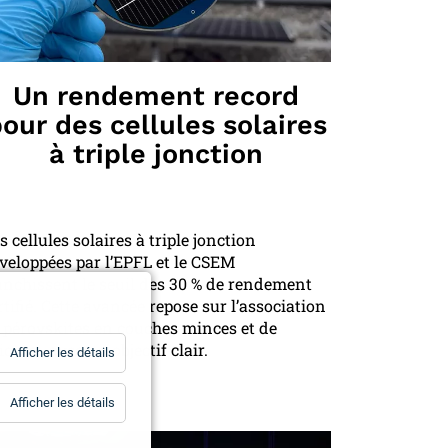
Un rendement record
our des cellules solaires
à triple jonction
s cellules solaires à triple jonction
veloppées par l’EPFL et le CSEM
anchissent le seuil des 30 % de rendement
rtifié. Cette avancée repose sur l’association
 pérovskites en couches minces et de
licium, avec un objectif clair.
for
Afficher les détails
Statistiques
for
Afficher les détails
Essentiels