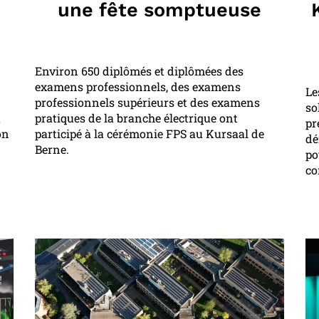
une fête somptueuse
Environ 650 diplômés et diplômées des
examens professionnels, des examens
Le
professionnels supérieurs et des examens
so
u
pratiques de la branche électrique ont
pr
on
participé à la cérémonie FPS au Kursaal de
dé
Berne.
po
co